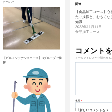
て
る
について
Twitter
に
関連
で
は
共
ク
【食品加工コース】心
有
リ
(新
ッ
たご挨拶と、おもてな
し
ク
い
し
知識
ウ
て
2022年11月11日
ィ
く
ン
だ
食品加工コース
ド
さ
ウ
い
で
(新
開
し
き
い
ま
ウ
コメント
す)
ィ
ン
ド
【ビルメンテナンスコース】Bグループご挨
メールアドレスが公開される
ウ
拶
で
開
き
ま
す)
名前
*
新しいコメントをメー