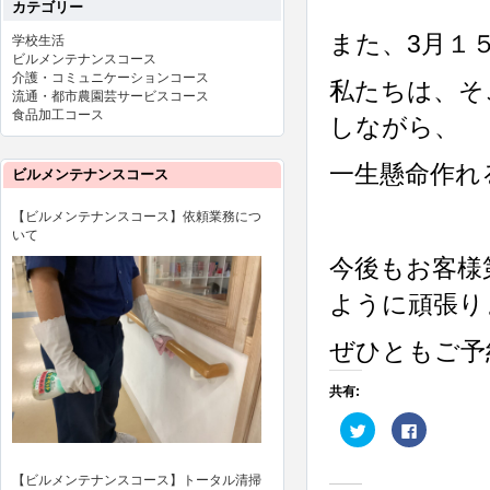
カテゴリー
また、3月１５
学校生活
ビルメンテナンスコース
介護・コミュニケーションコース
私たちは、そ
流通・都市農園芸サービスコース
食品加工コース
しながら、
一生懸命作れ
ビルメンテナンスコース
【ビルメンテナンスコース】依頼業務につ
いて
今後もお客様
ように頑張り
ぜひともご予
共有:
ク
Facebook
リ
で
ッ
共
ク
有
し
す
【ビルメンテナンスコース】トータル清掃