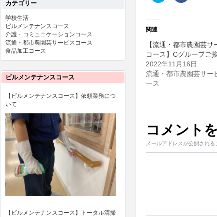
カテゴリー
ッ
共
ク
有
し
す
学校生活
て
る
ビルメンテナンスコース
Twitter
に
関連
で
は
介護・コミュニケーションコース
共
ク
流通・都市農園芸サービスコース
【流通・都市農園芸サ
有
リ
食品加工コース
(新
ッ
コース】Cグループご
し
ク
い
し
2022年11月16日
ウ
て
流通・都市農園芸サー
ィ
く
ビルメンテナンスコース
ン
だ
ース
ド
さ
ウ
い
【ビルメンテナンスコース】依頼業務につ
で
(新
開
し
いて
き
い
ま
ウ
す)
ィ
コメント
ン
ド
ウ
メールアドレスが公開される
で
開
き
ま
す)
【ビルメンテナンスコース】トータル清掃